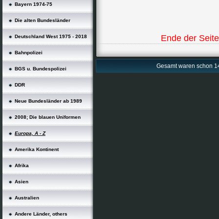
Bayern 1974-75
Die alten Bundesländer
Ende der Seit
Deutschland West 1975 - 2018
Bahnpolizei
Gesamt waren schon 14
BGS u. Bundespolizei
DDR
Neue Bundesländer ab 1989
2008; Die blauen Uniformen
Europa, A - Z
Amerika Kontinent
Afrika
Asien
Australien
Andere Länder, others