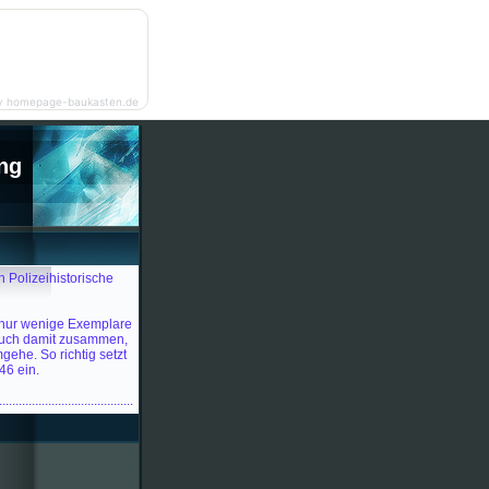
y homepage-baukasten.de
ng
n Polizeihistorische
 nur wenige Exemplare
auch damit zusammen,
gehe. So richtig setzt
46 ein.
.........................................