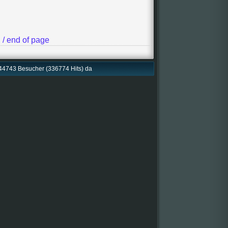
e
/ end of page
4743 Besucher (336774 Hits) da