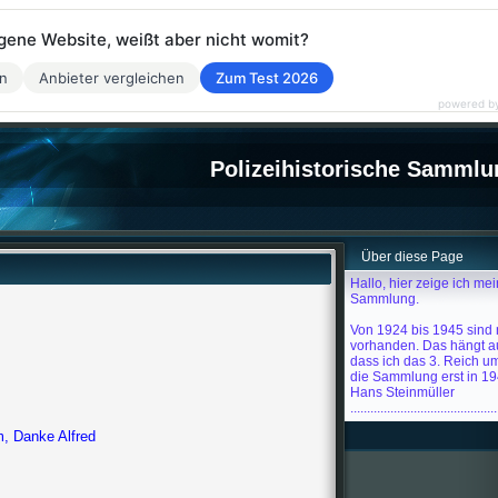
eigene Website, weißt aber nicht womit?
en
Anbieter vergleichen
Zum Test 2026
powered b
Polizeihistorische Sammlu
Über diese Page
Hallo, hier zeige ich mei
Sammlung.
Von 1924 bis 1945 sind
vorhanden. Das hängt 
dass ich das 3. Reich um
die Sammlung erst in 19
Hans Steinmüller
............................................
anke Alfred