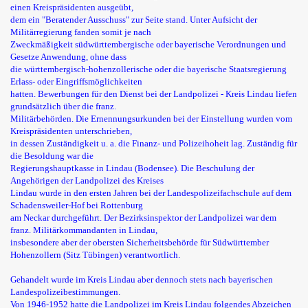
einen Kreispräsidenten ausgeübt,
dem ein "Beratender Ausschuss" zur Seite stand. Unter Aufsicht der
Militärregierung fanden somit je nach
Zweckmäßigkeit südwürttembergische oder bayerische Verordnungen und
Gesetze Anwendung, ohne dass
die württembergisch-hohenzollerische oder die bayerische Staatsregierung
Erlass- oder Eingriffsmöglichkeiten
hatten. Bewerbungen für den Dienst bei der Landpolizei - Kreis Lindau liefen
grundsätzlich über die franz.
Militärbehörden. Die Ernennungsurkunden bei der Einstellung wurden vom
Kreispräsidenten unterschrieben,
in dessen Zuständigkeit u. a. die Finanz- und Polizeihoheit lag. Zuständig für
die Besoldung war die
Regierungshauptkasse in Lindau (Bodensee). Die Beschulung der
Angehörigen der Landpolizei des Kreises
Lindau wurde in den ersten Jahren bei der Landespolizeifachschule auf dem
Schadensweiler-Hof bei Rottenburg
am Neckar durchgeführt. Der Bezirksinspektor der Landpolizei war dem
franz. Militärkommandanten in Lindau,
insbesondere aber der obersten Sicherheitsbehörde für Südwürttember
Hohenzollern (Sitz Tübingen) verantwortlich.
Gehandelt wurde im Kreis Lindau aber dennoch stets nach bayerischen
Landespolizeibestimmungen.
Von 1946-1952 hatte die Landpolizei im Kreis Lindau folgendes Abzeichen