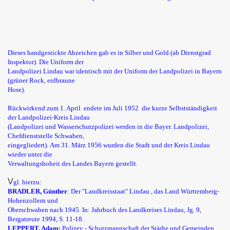
Dieses handgestickte Abzeichen gab es in Silber und Gold (ab Dienstgrad
Inspektor). Die Uniform der
Landpolizei Lindau war identisch mit der Uniform der Landpolizei in Bayern
(grüner Rock, erdbraune
Hose).
Rückwirkend zum 1. April endete im Juli 1952 die kurze Selbstständigkeit
der Landpolizei-Kreis Lindau
(Landpolizei und Wasserschutzpolizei werden in die Bayer. Landpolizei,
Chefdienststelle Schwaben,
eingegliedert). Am 31. März 1956 wurden die Stadt und der Kreis Lindau
wieder unter die
Verwaltungshoheit des Landes Bayern gestellt.
V
gl. hierzu:
BRADLER, Günther
: Der "Landkreisstaat" Lindau , das Land Württemberg-
Hohenzollern und
Oberschwaben nach 1945. In: Jahrbuch des Landkreises Lindau, Jg. 9,
Bergatreute 1994, S. 11-18.
LEPPERT, Adam:
Polizey - Schutzmannschaft der Städte und Gemeinden