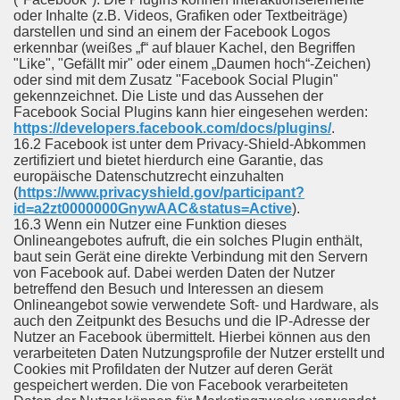
oder Inhalte (z.B. Videos, Grafiken oder Textbeiträge)
darstellen und sind an einem der Facebook Logos
erkennbar (weißes „f“ auf blauer Kachel, den Begriffen
"Like", "Gefällt mir" oder einem „Daumen hoch“-Zeichen)
oder sind mit dem Zusatz "Facebook Social Plugin"
gekennzeichnet. Die Liste und das Aussehen der
Facebook Social Plugins kann hier eingesehen werden:
https://developers.facebook.com/docs/plugins/
.
16.2 Facebook ist unter dem Privacy-Shield-Abkommen
zertifiziert und bietet hierdurch eine Garantie, das
europäische Datenschutzrecht einzuhalten
(
https://www.privacyshield.gov/participant?
id=a2zt0000000GnywAAC&status=Active
).
16.3 Wenn ein Nutzer eine Funktion dieses
Onlineangebotes aufruft, die ein solches Plugin enthält,
baut sein Gerät eine direkte Verbindung mit den Servern
von Facebook auf. Dabei werden Daten der Nutzer
betreffend den Besuch und Interessen an diesem
Onlineangebot sowie verwendete Soft- und Hardware, als
auch den Zeitpunkt des Besuchs und die IP-Adresse der
Nutzer an Facebook übermittelt. Hierbei können aus den
verarbeiteten Daten Nutzungsprofile der Nutzer erstellt und
Cookies mit Profildaten der Nutzer auf deren Gerät
gespeichert werden. Die von Facebook verarbeiteten