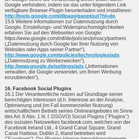
Google verhindern, indem sie das unter folgendem Link
verfügbare Browser-Plugin herunterladen und installieren:
http://tools.google.com/dlpage/gaoptout?hl=de
.
15.6 Weitere Informationen zur Datennutzung durch
Google, Einstellungs- und Widerspruchsmöglichkeiten
erfahren Sie auf den Webseiten von Google:
https://www.google.com/intl/de/policies/privacy/partners
(„Datennutzung durch Google bei Ihrer Nutzung von
Websites oder Apps seiner Partner“),
http://www.google.com/policies/technologies/ads
(„Datennutzung zu Werbezwecken“),
http://www.google.de/settings/ads
(„Informationen
verwalten, die Google verwendet, um Ihnen Werbung
einzublenden“).
16. Facebook Social Plugins
16.1 Der Verantwortliche nutzen auf Grundlage seiner
berechtigten Interessen (d.h. Interesse an der Analyse,
Optimierung und (im Fall kommerzieller Nutzung)
wirtschaftlichem Betrieb seines Onlineangebotes im Sinne
des Art. 6 Abs. 1 lit. f. DSGVO) Social Plugins ("Plugins")
des sozialen Netzwerkes facebook.com, welches von der
Facebook Ireland Ltd., 4 Grand Canal Square, Grand
Canal Harbour, Dublin 2, Irland betrieben wird
("Facebook"). Die Plugins können Interaktionselemente