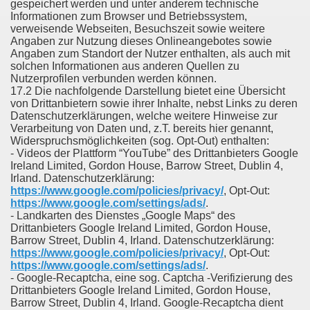
gespeichert werden und unter anderem technische
Informationen zum Browser und Betriebssystem,
verweisende Webseiten, Besuchszeit sowie weitere
Angaben zur Nutzung dieses Onlineangebotes sowie
Angaben zum Standort der Nutzer enthalten, als auch mit
solchen Informationen aus anderen Quellen zu
Nutzerprofilen verbunden werden können.
17.2 Die nachfolgende Darstellung bietet eine Übersicht
von Drittanbietern sowie ihrer Inhalte, nebst Links zu deren
Datenschutzerklärungen, welche weitere Hinweise zur
Verarbeitung von Daten und, z.T. bereits hier genannt,
Widerspruchsmöglichkeiten (sog. Opt-Out) enthalten:
- Videos der Plattform “YouTube” des Drittanbieters Google
Ireland Limited, Gordon House, Barrow Street, Dublin 4,
Irland. Datenschutzerklärung:
https://www.google.com/policies/privacy/
, Opt-Out:
https://www.google.com/settings/ads/
.
- Landkarten des Dienstes „Google Maps“ des
Drittanbieters Google Ireland Limited, Gordon House,
Barrow Street, Dublin 4, Irland. Datenschutzerklärung:
https://www.google.com/policies/privacy/
, Opt-Out:
https://www.google.com/settings/ads/
.
- Google-Recaptcha, eine sog. Captcha -Verifizierung des
Drittanbieters Google Ireland Limited, Gordon House,
Barrow Street, Dublin 4, Irland. Google-Recaptcha dient