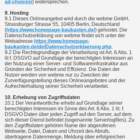
ad-choices/
) widersprechen.
9. Hosting
9.1 Dieses Onlineangebot wird durch die webme GmbH,
Strassburger Strasse 55, 10405 Berlin, Deutschland
(
https://www.homepage-baukasten.de/
) gehostet. Die
Datenschutzerklärung von webme findet sich unter der
Webadresse
https://www.homepage-
baukasten.de/de/Datenschutzerklaerung.php
.
9.2 Die Rechtsgrundlage der Verarbeitung ist Art. 6 Abs. 1
lit f. DSGVO auf Grundlage der berechtigten Interessen an
der Nutzung einer Server- und Softwareinfrastruktur aus
Gründen der Sicherheit und Effizienz. Die Daten der
Nutzer werden von webme nur zu Zwecken der
Zurverfügungstellung dieses Onlineangebotes und der
Aufrechterhaltung seiner Sicherheit verarbeitet.
10. Erhebung von Zugriffsdaten
10.1 Der Verantwortliche erhebt auf Grundlage seiner
berechtigten Interessen im Sinne des Art. 6 Abs. 1 lit. f.
DSGVO Daten über jeden Zugriff auf den Server, auf dem
sich dieser Dienst befindet (sogenannte Serverlogfiles). Zu
den Zugriffsdaten gehören Name der abgerufenen
Webseite, Datei, Datum und Uhrzeit des Abrufs,
übertragene Datenmenge, Meldung über erfolgreichen