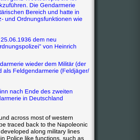
ückzuführen. Die Gendarmerie
tärischen Bereich und hatte in
 und Ordnungsfunktionen wie
 25.06.1936
dem neu
dnungspolizei" von Heinrich
armerie wieder dem Militär (der
als Feldgendarmerie (Feldjäger/
ginn nach Ende des zweiten
armerie in Deutschland
und across most of western
be traced back to the Napoleonic
eveloped along military lines
n Police like functions, such as