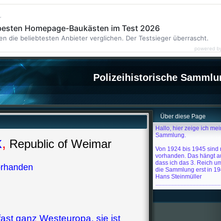
r
 besten Homepage-Baukästen im Test 2026
en die beliebtesten Anbieter verglichen. Der Testsieger überrascht.
powered b
Polizeihistorische Sammlu
Über diese Page
Hallo, hier zeige ich mei
Sammlung.
k
,
Republic of Weimar
Von 1924 bis 1945 sind
vorhanden. Das hängt 
dass ich das 3. Reich um
orhanden
die Sammlung erst in 19
Hans Steinmüller
............................................
ast ganz Westeuropa, sie ist