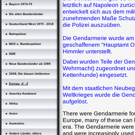
letztlich auf Napoleon zur
Bayern 1974-75
entwickelt sich aus dem mili
Die alten Bundesländer
zunehmenden Maße Schutz-
die Polizei auszuüben.
Deutschland West 1975 - 2018
Bahnpolizei
Die Gendarmerie wurde
am
geschaffenem "Hauptamt Or
BGS u. Bundespolizei
Himmler unterstellt.
DDR
Dabei wurden Teile der Gend
Neue Bundesländer ab 1989
Wehrmacht) zugeordnet und 
Kettenhunde) eingesetzt.
2008; Die blauen Uniformen
Europa, A - Z
Mit dem staatlichen Neube
Weltkrieges wurde die Gend
Amerika Kontinent
aufgelöst.
Afrika
There were Gendarmerie fo
Asien
Europe, many of these can 
Australien
era. The Gendarmerie were d
and were increasingly used i
Andere Länder, others