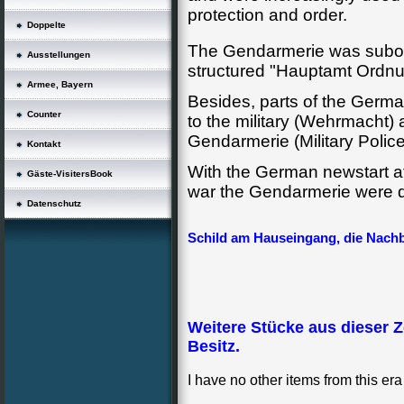
protection and order.
Doppelte
The Gendarmerie was subor
Ausstellungen
structured "Hauptamt Ordnun
Armee, Bayern
Besides, parts of the Germ
Counter
to the military (Wehrmacht)
Gendarmerie (Military Polic
Kontakt
With the German newstart af
Gäste-VisitersBook
war the Gendarmerie were d
Datenschutz
Schild am Hauseingang, die Nachb
Weitere Stücke aus dieser Z
Besitz.
I have no other items from this er