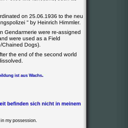
dinated on 25.06.1936 to the neu
gspolizei " by Heinrich Himmler.
an Gendarmerie were re-assigned
 and were used as a Field
e/Chained Dogs).
ter the end of the second world
issolved.
.
ildung ist aus Wachs
eit befinden sich nicht in meinem
a in my possession.