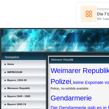
Ratgebe
Die 7
Wir hab
Navigation
Weimarer Republik
Home
Weimarer Republi
IMPRESSUM
Polizei
Bayern, 1920-35
,
keine Exponate v
,
Weimarer Republik
Police
no
exhibits available
Gendar
merie
Bayern 1945 - 1965
Bayern 1965-74
Die Gendarmerie gab es in f