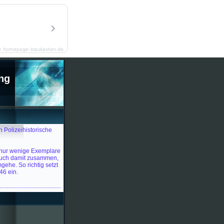
y homepage-baukasten.de
ng
n Polizeihistorische
 nur wenige Exemplare
auch damit zusammen,
gehe. So richtig setzt
46 ein.
.........................................